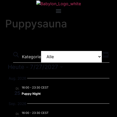
Puppysauna
Veranstaltungen
Ver
Suche
Kategorie
Zusam
Ans
Suche
Heute
 - 
7/27/2027
Nav
und
Datum
auswählen.
Aug. 2026
Ansichten,
16:00
-
23:30 CEST
DI.
Navigation
25
Puppy Night
Sep. 2026
16:00
-
23:30 CEST
DI.