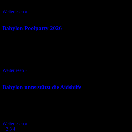
geschenkt!
Weiterlesen »
Babylon Poolparty 2026
11/07/2026
Jedes Jahr stellt der ColognePride Köln auf den Kopf – und wir
lieben es! Mehr als eine Million Menschen aus aller Welt
verwandeln unsere Stadt in ein buntes, lautes und
Weiterlesen »
Babylon unterstützt die Aidshilfe
23/06/2026
Am 19. Juni konnten wir einen Scheck in Höhe von 5.000 Euro an
die AIDS-Hilfe Köln e.V. übergeben.
Weiterlesen »
1
2
3
4