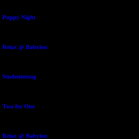
Juli 28 @ 16:00
-
23:30
CEST
Puppy Night
Juli 29
Juli 29 @ 18:00
-
22:00
CET
Relax @ Babylon
Juli 30
Juli 30 @ 10:00
-
22:00
CET
Studententag
Juli 31
Juli 31 @ 10:00
-
23:59
CET
Two for One
August 1
August 1 @ 16:00
-
20:00
CET
Relax @ Babylon