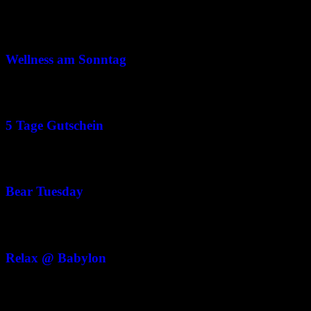
August 2
August 2 @ 16:00
-
20:00
CET
Wellness am Sonntag
August 3
August 3 @ 10:00
-
22:00
CET
5 Tage Gutschein
August 4
August 4 @ 16:00
-
23:30
CET
Bear Tuesday
August 5
August 5 @ 18:00
-
22:00
CET
Relax @ Babylon
August 6
August 6 @ 10:00
-
22:00
CET