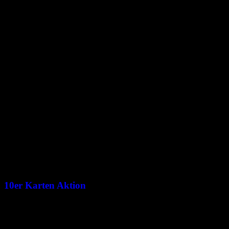
News
10er Karten Aktion
28/07/2026
Vom 7. bis zum 9. August bekommt ihr wieder 2 Eintritte