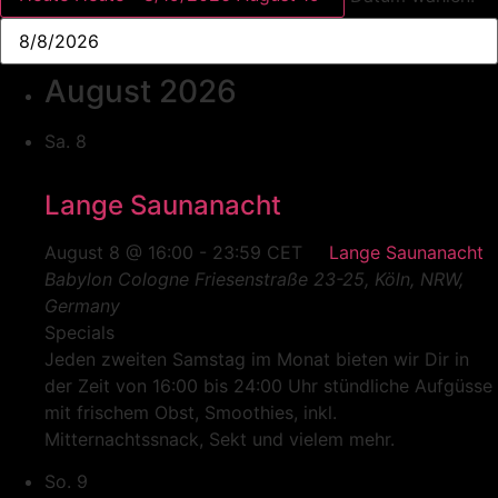
August 2026
Sa.
8
Lange Saunanacht
August 8 @ 16:00
-
23:59
CET
Lange Saunanacht
Babylon Cologne
Friesenstraße 23-25, Köln, NRW,
Germany
Specials
Jeden zweiten Samstag im Monat bieten wir Dir in
der Zeit von 16:00 bis 24:00 Uhr stündliche Aufgüsse
mit frischem Obst, Smoothies, inkl.
Mitternachtssnack, Sekt und vielem mehr.
So.
9