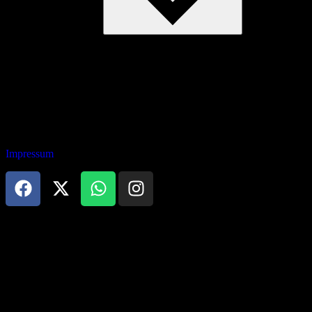
Öffnungszeiten:
Mo. - Do. 10:00 bis 06:00 Uhr
Fr. 10:00 bis Mo. 06:00 Uhr durchgehend
Adresse:
Friesenstr. 23-25, 50670 Köln
Telefon: 0221 - 420 745 77
Impressum
German