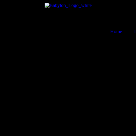
Home
in der Zeit von 16:00 bis 24:00 Uhr stündliche Aufgüsse mit frischem 