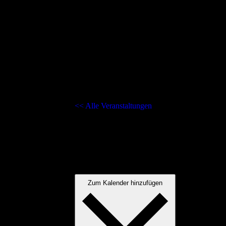
<< Alle Veranstaltungen
Lange Saunanacht
Dezember 12
@
16:00
-
23:59
Jeden zweiten Samstag im Monat bieten wir Dir 
und vielem mehr.
Zum Kalender hinzufügen