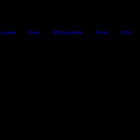
Location
Preise
Öffnungszeiten
Events
FAQ
Obst, Smoothies, inkl. Mitternachtssnack, Sekt